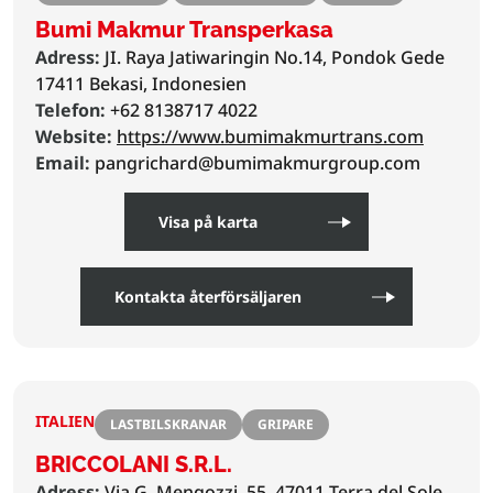
Bumi Makmur Transperkasa
Adress:
JI. Raya Jatiwaringin No.14, Pondok Gede
17411 Bekasi, Indonesien
Telefon:
+62 8138717 4022
Website:
https://www.bumimakmurtrans.com
Email:
pangrichard@bumimakmurgroup.com
Visa på karta
Kontakta återförsäljaren
ITALIEN
LASTBILSKRANAR
GRIPARE
BRICCOLANI S.R.L.
Adress:
Via G. Mengozzi, 55, 47011 Terra del Sole