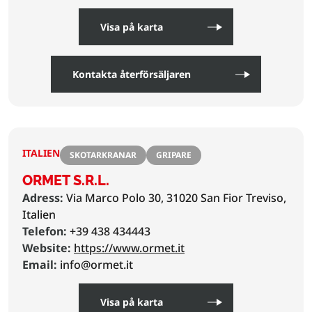
Visa på karta
Kontakta återförsäljaren
ITALIEN
SKOTARKRANAR
GRIPARE
ORMET S.R.L.
Adress:
Via Marco Polo 30, 31020 San Fior Treviso,
Italien
Telefon:
+39 438 434443
Website:
https://www.ormet.it
Email:
info@ormet.it
Visa på karta