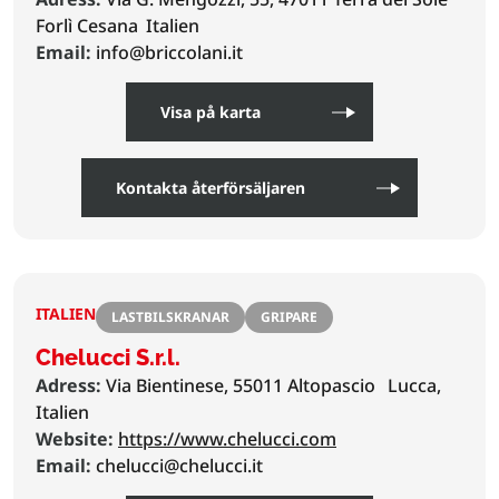
Forlì Cesana
Italien
Email:
info@briccolani.it
Visa på karta
Kontakta återförsäljaren
ITALIEN
LASTBILSKRANAR
GRIPARE
Chelucci S.r.l.
Adress:
Via Bientinese, 55011 Altopascio
Lucca,
Italien
Website:
https://www.chelucci.com
Email:
chelucci@chelucci.it