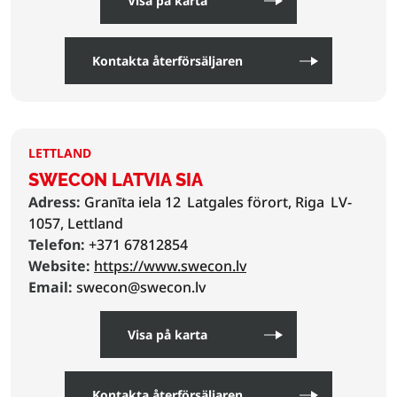
Visa på karta
Kontakta återförsäljaren
LETTLAND
SWECON LATVIA SIA
Adress:
Granīta iela 12
Latgales förort, Riga
LV-
1057, Lettland
Telefon:
+371 67812854
Website:
https://www.swecon.lv
Email:
swecon@swecon.lv
Visa på karta
Kontakta återförsäljaren