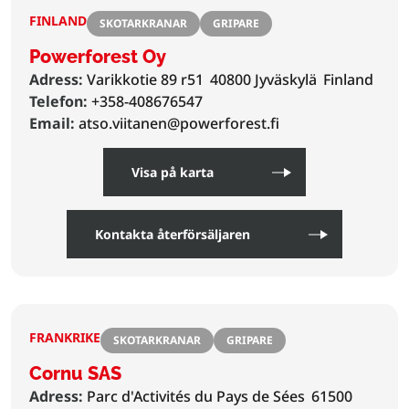
FINLAND
SKOTARKRANAR
GRIPARE
Powerforest Oy
Adress:
Varikkotie 89 r51
40800 Jyväskylä
Finland
Telefon:
+358-408676547
Email:
atso.viitanen@powerforest.fi
Visa på karta
Kontakta återförsäljaren
FRANKRIKE
SKOTARKRANAR
GRIPARE
Cornu SAS
Adress:
Parc d'Activités du Pays de Sées
61500