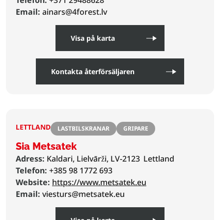
Telefon:
+371 29488628
Email:
ainars@4forest.lv
Visa på karta
Kontakta återförsäljaren
LETTLAND
LASTBILSKRANAR
GRIPARE
Sia Metsatek
Adress:
Kaldari, Lielvārži, LV-2123
Lettland
Telefon:
+385 98 1772 693
Website:
https://www.metsatek.eu
Email:
viesturs@metsatek.eu