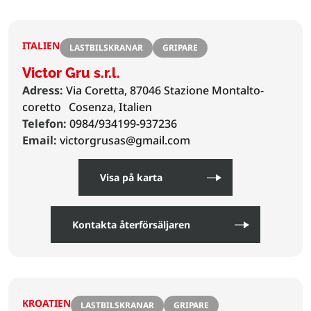
ITALIEN
LASTBILSKRANAR
GRIPARE
Victor Gru s.r.l.
Adress:
Via Coretta, 87046 Stazione Montalto-
coretto
Cosenza, Italien
Telefon:
0984/934199-937236
Email:
victorgrusas@gmail.com
Visa på karta
Kontakta återförsäljaren
KROATIEN
LASTBILSKRANAR
GRIPARE