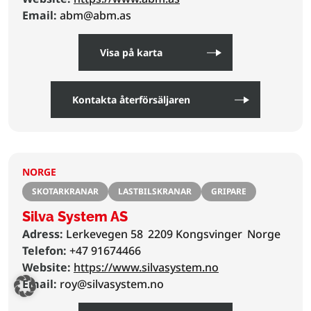
Email:
abm@abm.as
Visa på karta
Kontakta återförsäljaren
NORGE
SKOTARKRANAR
LASTBILSKRANAR
GRIPARE
Silva System AS
Adress:
Lerkevegen 58
2209 Kongsvinger
Norge
Telefon:
+47 91674466
Website:
https://www.silvasystem.no
Email:
roy@silvasystem.no