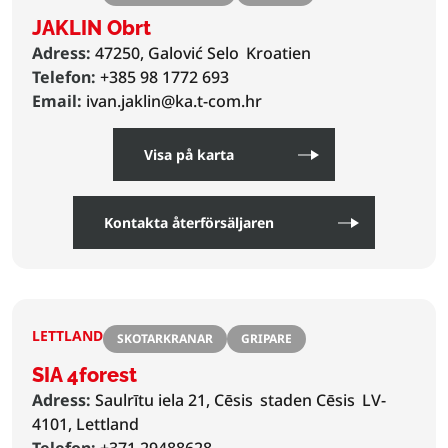
JAKLIN Obrt
Adress:
47250, Galović Selo
Kroatien
Telefon:
+385 98 1772 693
Email:
ivan.jaklin@ka.t-com.hr
Visa på karta
Kontakta återförsäljaren
LETTLAND
SKOTARKRANAR
GRIPARE
SIA 4forest
Adress:
Saulrītu iela 21, Cēsis
staden Cēsis
LV-
4101, Lettland