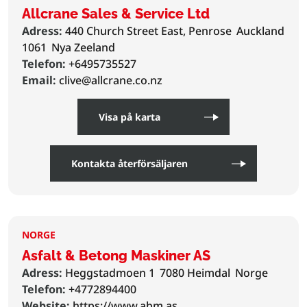
Allcrane Sales & Service Ltd
Adress:
440 Church Street East, Penrose
Auckland
1061
Nya Zeeland
Telefon:
+6495735527
Email:
clive@allcrane.co.nz
Visa på karta
Kontakta återförsäljaren
NORGE
Asfalt & Betong Maskiner AS
Adress:
Heggstadmoen 1
7080 Heimdal
Norge
Telefon:
+4772894400
Website:
https://www.abm.as