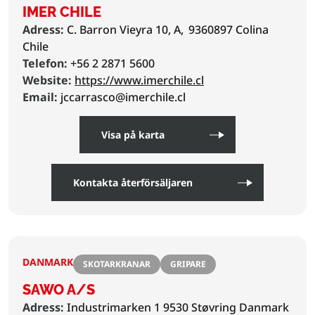
IMER CHILE
Adress:
C. Barron Vieyra 10, A,
9360897 Colina
Chile
Telefon:
+56 2 2871 5600
Website:
https://www.imerchile.cl
Email:
jccarrasco@imerchile.cl
Visa på karta
Kontakta återförsäljaren
DANMARK
SKOTARKRANAR
GRIPARE
SAWO A/S
Adress:
Industrimarken 1 9530 Støvring Danmark