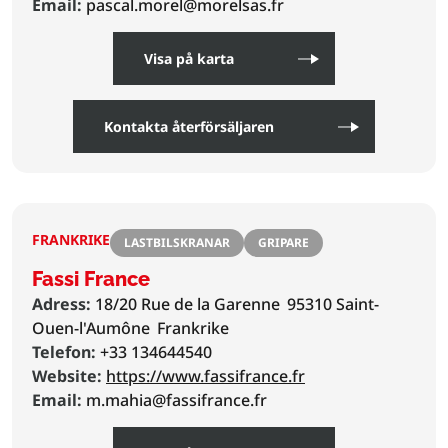
Email:
pascal.morel@morelsas.fr
Visa på karta
Kontakta återförsäljaren
FRANKRIKE
LASTBILSKRANAR
GRIPARE
Fassi France
Adress:
18/20 Rue de la Garenne
95310 Saint-
Ouen-l'Aumône
Frankrike
Telefon:
+33 134644540
Website:
https://www.fassifrance.fr
Email:
m.mahia@fassifrance.fr