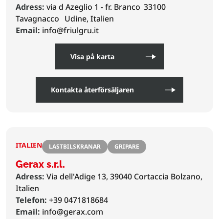
Adress:
via d Azeglio 1 - fr. Branco
33100
Tavagnacco
Udine, Italien
Email:
info@friulgru.it
Visa på karta
Kontakta återförsäljaren
ITALIEN
LASTBILSKRANAR
GRIPARE
Gerax s.r.l.
Adress:
Via dell'Adige 13, 39040 Cortaccia Bolzano,
Italien
Telefon:
+39 0471818684
Email:
info@gerax.com