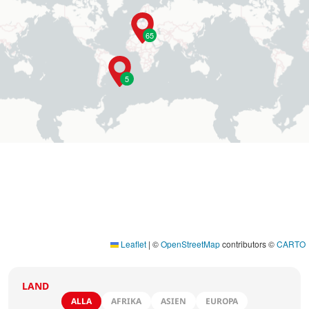
65
5
Leaflet
|
©
OpenStreetMap
contributors ©
CARTO
LAND
ALLA
AFRIKA
ASIEN
EUROPA