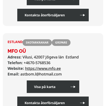
Kontakta återförsäljaren
ESTLAND
SKOTARKRANAR
GRIPARE
MFO OÜ
Adress:
Vilusi, 42007 Jõgeva län
Estland
Telefon:
+4670-5768536
Website:
https://www.mfo.ee
Email:
astbom.l@hotmail.com
Visa på karta
Kontakta återförsäljaren