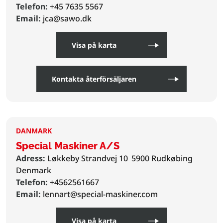
Telefon:
+45 7635 5567
Email:
jca@sawo.dk
Visa på karta
Kontakta återförsäljaren
DANMARK
Special Maskiner A/S
Adress:
Løkkeby Strandvej 10
5900 Rudkøbing
Denmark
Telefon:
+4562561667
Email:
lennart@special-maskiner.com
Visa på karta