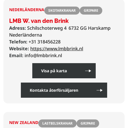
NEDERLÄNDERNA
SKOTARKRANAR
GRIPARE
LMB W. van den Brink
Adress:
Schilschoterweg 4
6732 GG Harskamp
Nederländerna
Telefon:
+31 318456228
Website:
https://www.lmbbrink.nl
Email:
info@lmbbrink.nl
Visa på karta
Kontakta återförsäljaren
NEW ZEALAND
LASTBILSKRANAR
GRIPARE