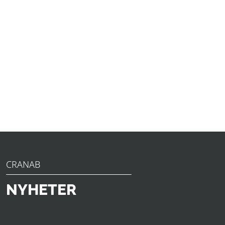
CRANAB
NYHETER
Upptäck de senaste nyheterna, tillkännagivandena och
insikterna från Slagkraft. Från innovativa