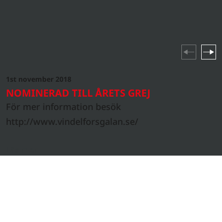
produktlanseringar till branschhöjdpunkter och
företagsevenemang – håll dig uppdaterad om allt som
händer i vår värld.
1st november 2018
NYHETER
NOMINERAD TILL ÅRETS GREJ
För mer information besök
http://www.vindelforsgalan.se/
Läs mer