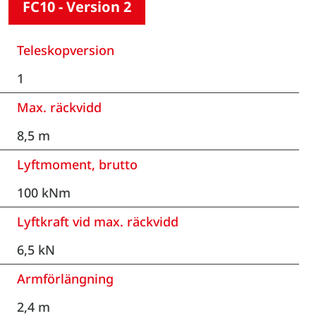
FC10 - Version 2
Teleskopversion
1
Max. räckvidd
8,5 m
Lyftmoment, brutto
100 kNm
Lyftkraft vid max. räckvidd
6,5 kN
Armförlängning
2,4 m