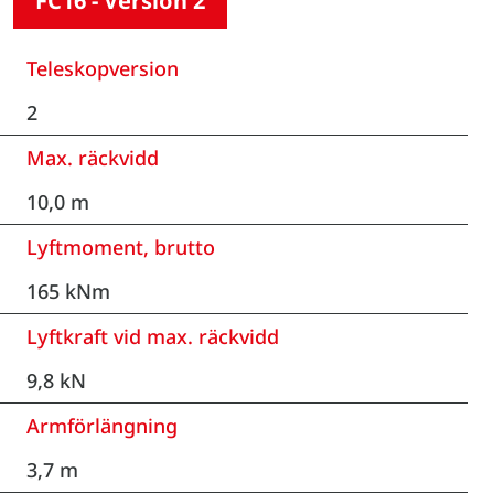
FC16 - Version 2
Teleskopversion
2
Max. räckvidd
10,0 m
Lyftmoment, brutto
165 kNm
Lyftkraft vid max. räckvidd
9,8 kN
Armförlängning
3,7 m