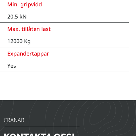
Min. gripvidd
20.5 kN
Max. tillåten last
12000 Kg
Expandertappar
Yes
CRANAB