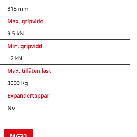
818 mm
Max. gripvidd
9.5 kN
Min. gripvidd
12 kN
Max. tillåten last
3000 Kg
Expandertappar
No
MG30