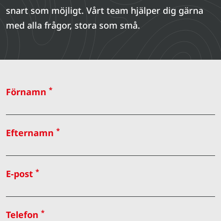
snart som möjligt. Vårt team hjälper dig gärna
med alla frågor, stora som små.
*
Förnamn
*
Efternamn
*
E-post
*
Telefon