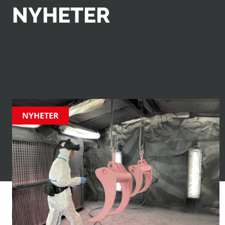
NYHETER
Upptäck de senaste nyheterna, tillkännagivandena och in
Från innovativa produktlanseringar till branschhöjdpun
företagsevenemang – håll dig uppdaterad om allt som hä
NYHETER