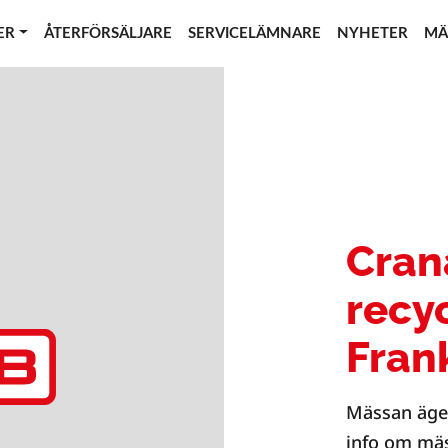
ER
ÅTERFÖRSÄLJARE
SERVICELÄMNARE
NYHETER
MÄ
Cran
recy
Fran
Mässan äge
info om mäs