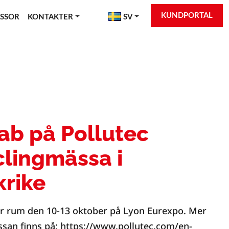
KUNDPORTAL
SSOR
KONTAKTER
SV
ab på Pollutec
clingmässa i
krike
r rum den 10-13 oktober på Lyon Eurexpo. Mer
san finns på: https://www.pollutec.com/en-