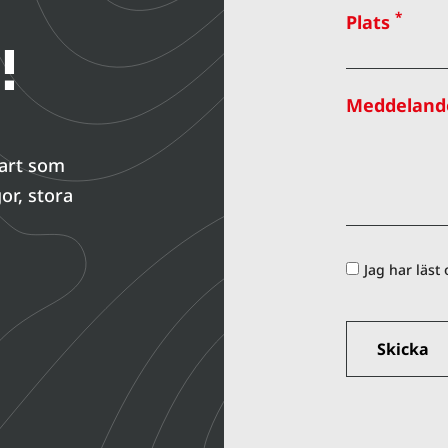
*
Plats
!
Meddeland
nart som
or, stora
Jag har läst