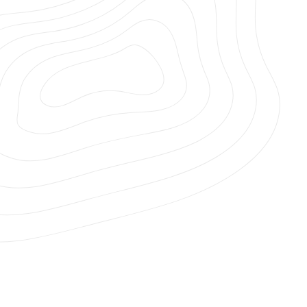
1st mars 2023
NYHETER
NY BROSCHYR FÖR CRANABS
SKOTARKRANAR ÄR TILLGÄNGLIG
Cranab kan gladeligen meddela att den nya
broschyren för skotarkranar är färdig, läs den
här: Broschyr skotarkranar
Läs mer