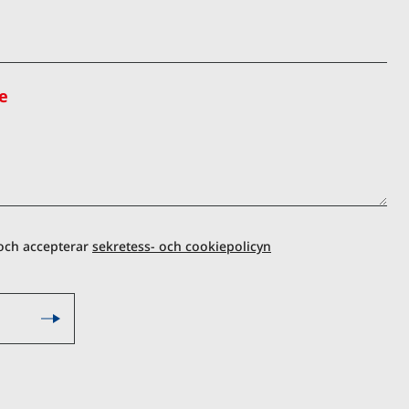
e
 och accepterar
sekretess- och cookiepolicyn