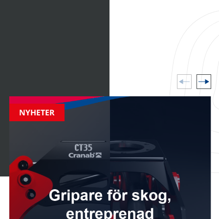
sikterna från Slagkraft.
kter och
nder i vår värld.
NYHETER