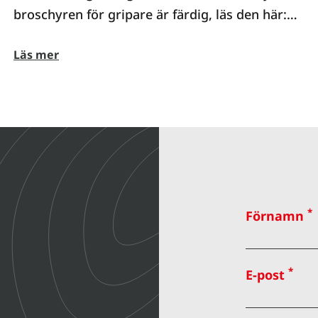
broschyren för gripare är färdig, läs den här:
Broschyr gripare
Läs mer
*
Förnamn
*
E-post