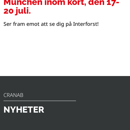
München inom kort, den 17-
20 juli.
Ser fram emot att se dig på Interforst!
CRANAB
NYHETER
Upptäck de senaste nyheterna, tillkännagivandena och
insikterna från Slagkraft. Från innovativa