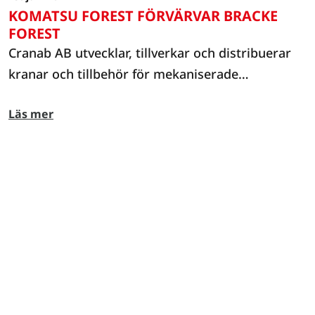
KOMATSU FOREST FÖRVÄRVAR BRACKE
FOREST
Cranab AB utvecklar, tillverkar och distribuerar
kranar och tillbehör för mekaniserade
avverknings och transport av skogsråvara på en
Läs mer
global marknad, tillsammans med röjmaskiner
för vägunderhåll. Cranab är del av Fassi Group
sedan 2013.