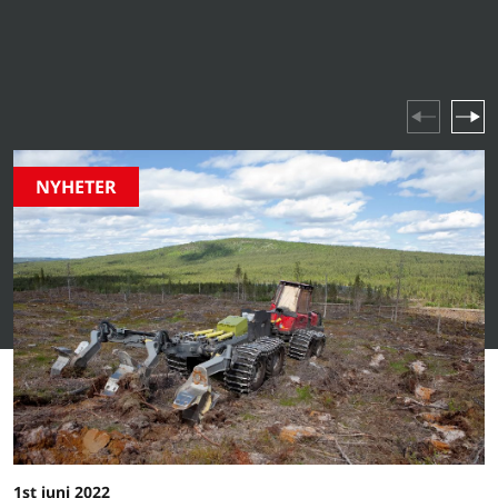
produktlanseringar till branschhöjdpunkter och
företagsevenemang – håll dig uppdaterad om allt som
händer i vår värld.
NYHETER
1st juni 2022