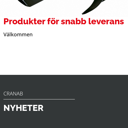
Produkter för snabb leverans
Välkommen
CRANAB
NYHETER
Upptäck de senaste nyheterna, tillkännagivandena och
insikterna från Slagkraft. Från innovativa