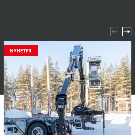
produktlanseringar till branschhöjdpunkter och
företagsevenemang – håll dig uppdaterad om allt som
händer i vår värld.
NYHETER