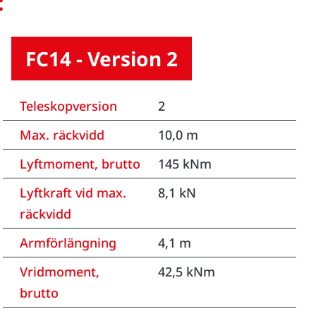
:
FC14 - Version 2
Teleskopversion
2
Max. räckvidd
10,0 m
Lyftmoment, brutto
145 kNm
Lyftkraft vid max.
8,1 kN
räckvidd
Armförlängning
4,1 m
Vridmoment,
42,5 kNm
brutto