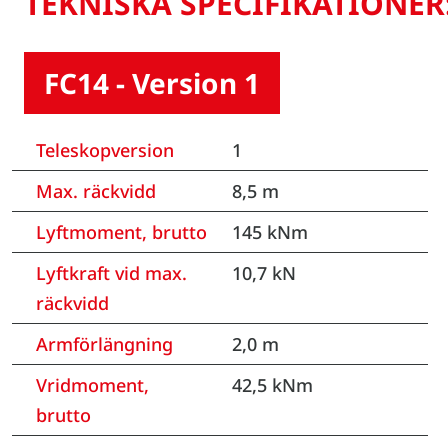
TEKNISKA SPECIFIKATIONER
FC14 - Version 1
Teleskopversion
1
Max. räckvidd
8,5 m
Lyftmoment, brutto
145 kNm
Lyftkraft vid max.
10,7 kN
räckvidd
Armförlängning
2,0 m
Vridmoment,
42,5 kNm
brutto