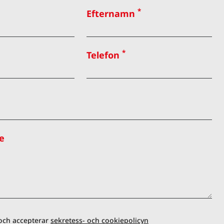
*
Efternamn
*
Telefon
e
 och accepterar
sekretess- och cookiepolicyn