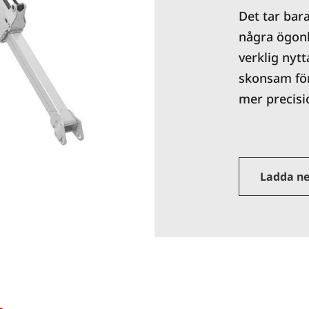
Det tar bar
några ögonbl
verklig ny
skonsam för
mer precisi
Ladda ne