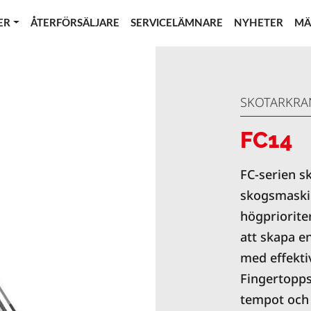
ER
ÅTERFÖRSÄLJARE
SERVICELÄMNARE
NYHETER
MÄ
SKOTARKRA
FC14
FC-serien sk
skogsmaskin
högpriorite
att skapa e
med effektiv
Fingertoppsk
tempot och 