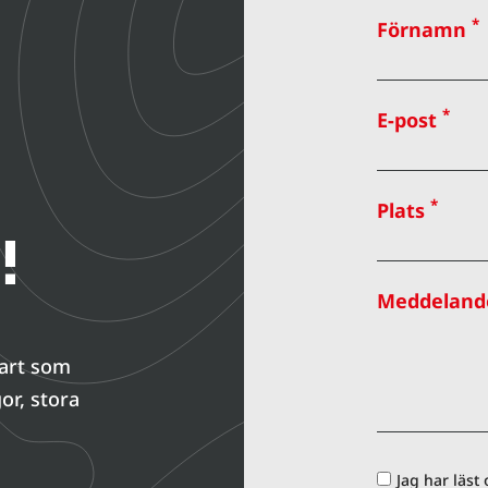
*
Förnamn
*
E-post
*
Plats
!
Meddeland
nart som
or, stora
Jag har läst