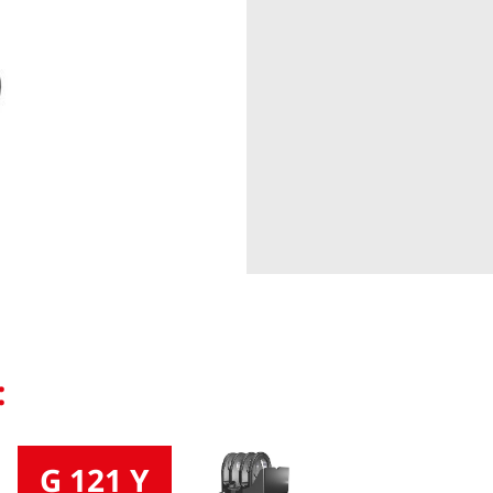
:
G 121 Y