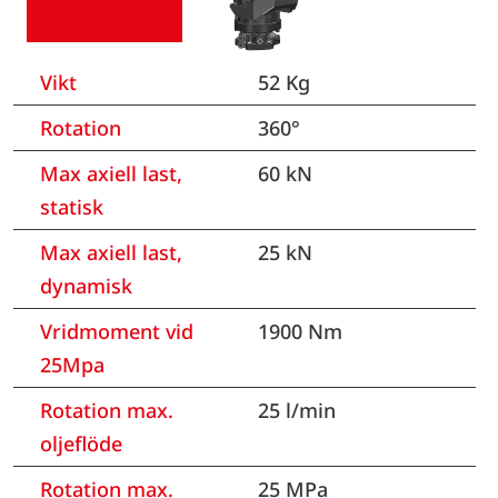
Vikt
52 Kg
Rotation
360°
Max axiell last,
60 kN
statisk
Max axiell last,
25 kN
dynamisk
Vridmoment vid
1900 Nm
25Mpa
Rotation max.
25 l/min
oljeflöde
Rotation max.
25 MPa