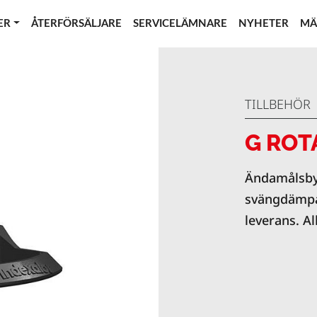
ER
ÅTERFÖRSÄLJARE
SERVICELÄMNARE
NYHETER
MÄ
TILLBEHÖR
G ROT
Ändamålsby
svängdämpar
leverans. Al