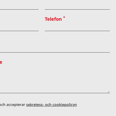
*
Telefon
e
 och accepterar
sekretess- och cookiepolicyn