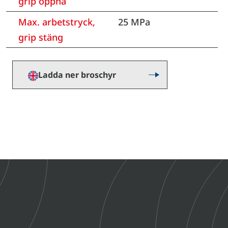
grip öppna
Max. arbetstryck,
25 MPa
grip stäng
Ladda ner broschyr