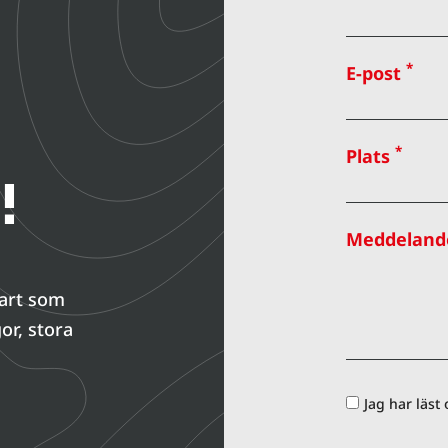
*
E-post
*
Plats
!
Meddeland
nart som
or, stora
Jag har läst