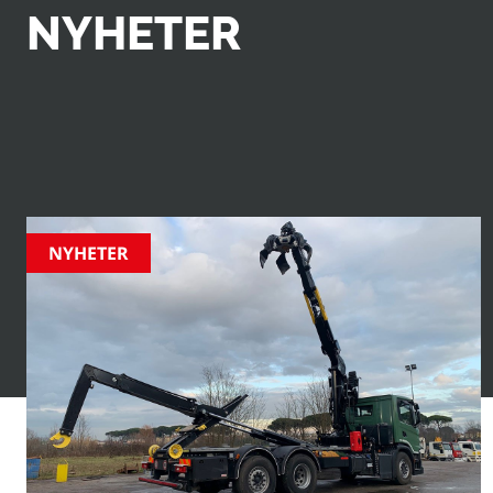
NYHETER
Upptäck de senaste nyheterna, tillkännagivandena och in
Från innovativa produktlanseringar till branschhöjdpun
företagsevenemang – håll dig uppdaterad om allt som hä
NYHETER