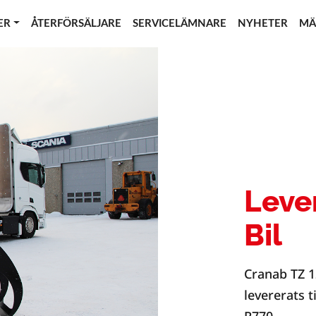
ER
ÅTERFÖRSÄLJARE
SERVICELÄMNARE
NYHETER
MÄ
Lever
Bil
Cranab TZ 1
levererats t
R770.