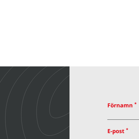
*
Förnamn
*
E-post