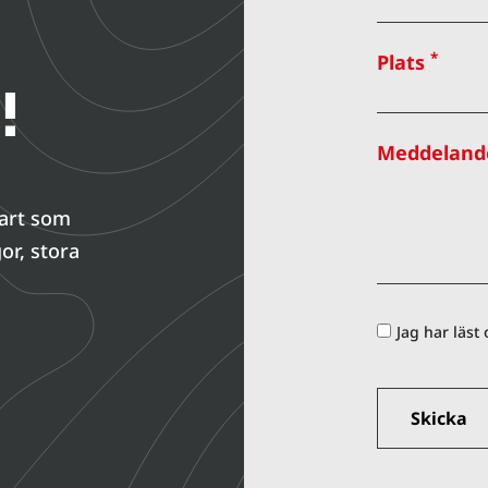
*
Plats
!
Meddeland
nart som
or, stora
Jag har läst