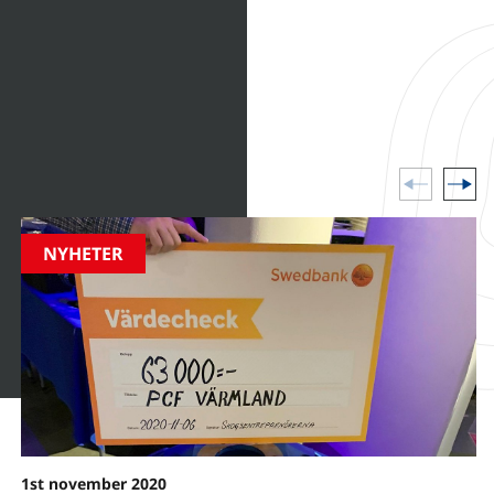
sikterna från Slagkraft.
kter och
nder i vår värld.
NYHETER
1st november 2020