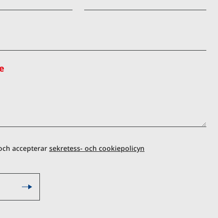
e
 och accepterar
sekretess- och cookiepolicyn