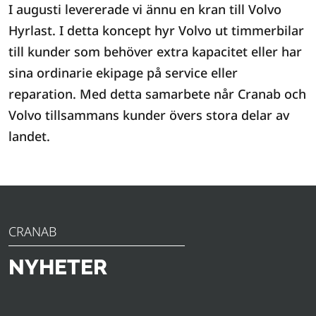
I augusti levererade vi ännu en kran till Volvo
Hyrlast. I detta koncept hyr Volvo ut timmerbilar
till kunder som behöver extra kapacitet eller har
sina ordinarie ekipage på service eller
reparation. Med detta samarbete når Cranab och
Volvo tillsammans kunder övers stora delar av
landet.
CRANAB
NYHETER
Upptäck de senaste nyheterna, tillkännagivandena och
insikterna från Slagkraft. Från innovativa