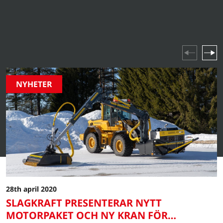
produktlanseringar till branschhöjdpunkter och
företagsevenemang – håll dig uppdaterad om allt som
händer i vår värld.
NYHETER
28th april 2020
SLAGKRAFT PRESENTERAR NYTT
MOTORPAKET OCH NY KRAN FÖR