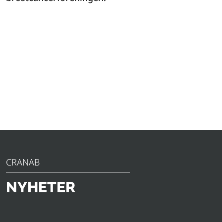
CRANAB
NYHETER
Upptäck de senaste nyheterna, tillkännagivandena och
insikterna från Slagkraft. Från innovativa