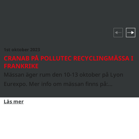
produktlanseringar till branschhöjdpunkter och
företagsevenemang – håll dig uppdaterad om allt som
händer i vår värld.
1st oktober 2023
NYHETER
CRANAB PÅ POLLUTEC RECYCLINGMÄSSA I
FRANKRIKE
Mässan äger rum den 10-13 oktober på Lyon
Eurexpo. Mer info om mässan finns på:
https://www.pollutec.com/en-gb.html
Läs mer