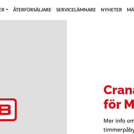
ER
ÅTERFÖRSÄLJARE
SERVICELÄMNARE
NYHETER
MÄ
Cran
för 
Mer info o
timmerpåby