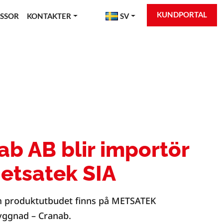
KUNDPORTAL
SSOR
KONTAKTER
SV
ab AB blir importör
Metsatek SIA
m produktutbudet finns på METSATEK
ggnad – Cranab.