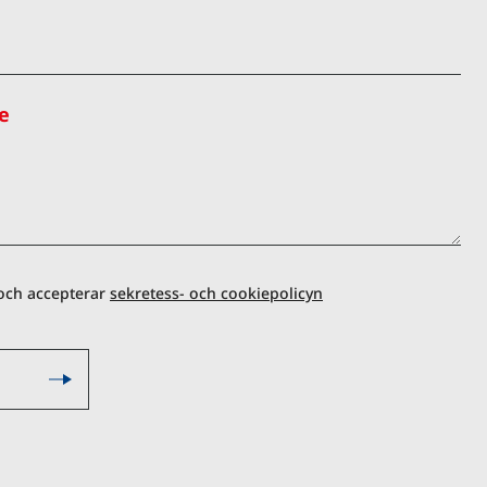
e
 och accepterar
sekretess- och cookiepolicyn