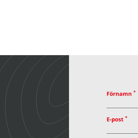
*
Förnamn
*
E-post