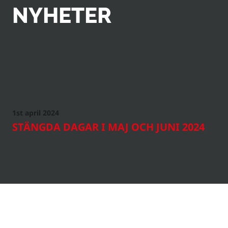
NYHETER
Upptäck de senaste nyheterna, tillkännagivandena och in
Från innovativa produktlanseringar till branschhöjdpun
företagsevenemang – håll dig uppdaterad om allt som hä
1st april 2024
NYHETER
STÄNGDA DAGAR I MAJ OCH JUNI 2024
Läs mer