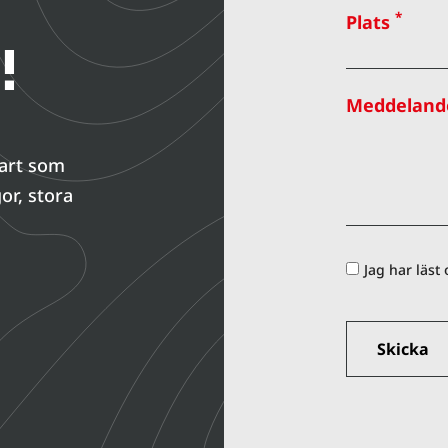
*
Plats
!
Meddeland
nart som
or, stora
Jag har läst