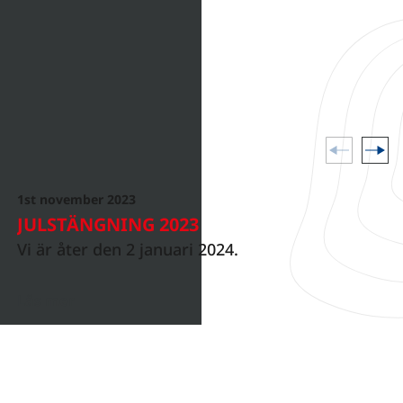
sikterna från Slagkraft.
kter och
nder i vår värld.
1st november 2023
NYHETER
JULSTÄNGNING 2023
Vi är åter den 2 januari 2024.
Läs mer