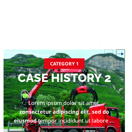
CATEGORY 1
CASE HISTORY 2
Lorem ipsum dolor sit amet,
consectetur adipiscing elit, sed do
eiusmod
tempor incididunt ut labore et
dolore magna aliqua.