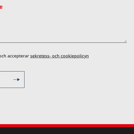
e
 och accepterar
sekretess- och cookiepolicyn