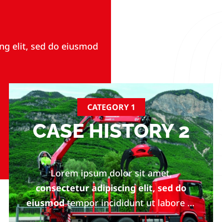
ng elit, sed do eiusmod
CATEGORY 1
CASE HISTORY 2
Lorem ipsum dolor sit amet,
consectetur adipiscing elit, sed do
eiusmod
tempor incididunt ut labore et
dolore magna aliqua.