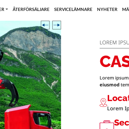
ER
ÅTERFÖRSÄLJARE
SERVICELÄMNARE
NYHETER
MÄ
LOREM IPS
CAS
Lorem ipsum 
eiusmod
temp
Loca
Lorem I
Sec