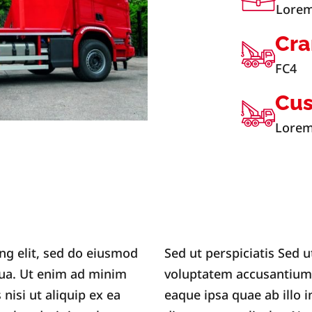
Lore
Cra
FC4
Cu
Lorem
ng elit, sed do eiusmod
Sed ut perspiciatis Sed u
qua. Ut enim ad minim
voluptatem accusantium
nisi ut aliquip ex ea
eaque ipsa quae ab illo i