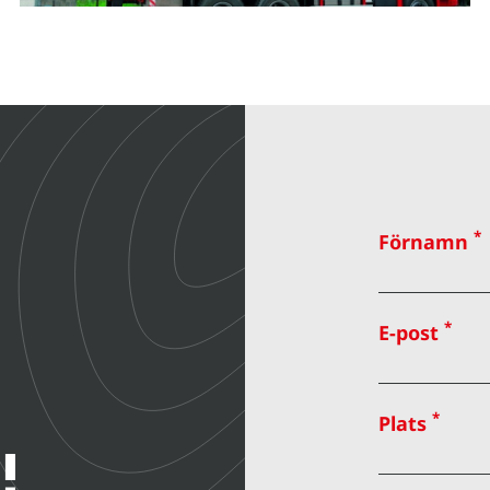
*
Förnamn
*
E-post
*
Plats
!